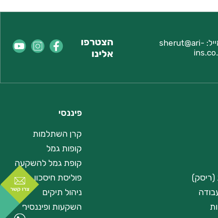
הצטרפו
יל:
sherut@ari-
ins.co.
אלינו
פיננסי
קרן השתלמות
קופות גמל
קופת גמל להשקעה
(ריסק)
פוליסת חיסכון
צרו קשר
בודה
ניהול תיקים
ות
השקעות ופיננסים