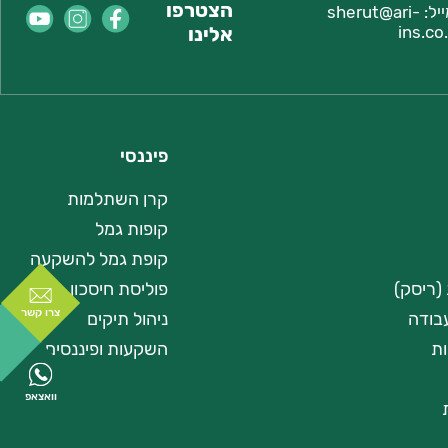
הצטרפו
יל:
sherut@ari-
ins.co.
אלינו
פיננסי
קרן השתלמות
קופות גמל
קופת גמל להשקעה
(ריסק)
פוליסת חיסכון
צרו קשר
בודה
ניהול תיקים
ות
השקעות ופיננסים
וואצאפ