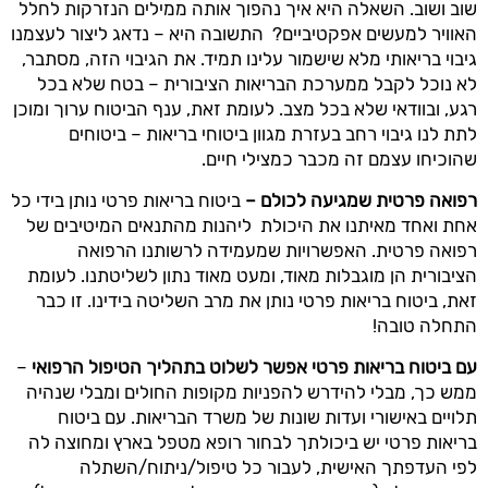
שוב ושוב. השאלה היא איך נהפוך אותה ממילים הנזרקות לחלל
האוויר למעשים אפקטיביים?
התשובה היא – נדאג ליצור לעצמנו
גיבוי בריאותי מלא שישמור עלינו תמיד. את הגיבוי הזה, מסתבר,
לא נוכל לקבל ממערכת הבריאות הציבורית – בטח שלא בכל
רגע, ובוודאי שלא בכל מצב. לעומת זאת, ענף הביטוח ערוך ומוכן
לתת לנו גיבוי רחב בעזרת מגוון ביטוחי בריאות – ביטוחים
שהוכיחו עצמם זה מכבר כמצילי חיים.
רפואה פרטית שמגיעה לכולם –
ביטוח בריאות פרטי נותן בידי כל
אחת ואחד מאיתנו את היכולת ליהנות מהתנאים המיטיבים של
רפואה פרטית. האפשרויות שמעמידה לרשותנו הרפואה
הציבורית הן מוגבלות מאוד, ומעט מאוד נתון לשליטתנו. לעומת
זאת, ביטוח בריאות פרטי נותן את מרב השליטה בידינו. זו כבר
התחלה טובה!
עם ביטוח בריאות פרטי אפשר לשלוט בתהליך הטיפול הרפואי
–
ממש כך, מבלי להידרש להפניות מקופות החולים ומבלי שנהיה
תלויים באישורי ועדות שונות של משרד הבריאות. עם ביטוח
בריאות פרטי יש ביכולתך לבחור רופא מטפל בארץ ומחוצה לה
לפי העדפתך האישית, לעבור כל טיפול/ניתוח/השתלה