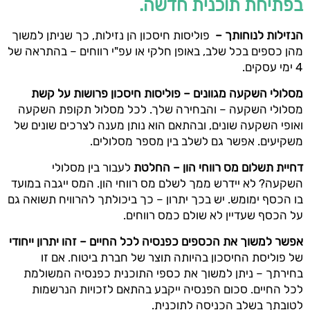
בפתיחת תוכנית חדשה.
הנזילות לנוחותך –
פוליסות חיסכון הן נזילות, כך שניתן למשוך
מהן כספים בכל שלב, באופן חלקי או עפ"י רווחים – בהתראה של
4 ימי עסקים.
מסלולי השקעה מגוונים – פוליסות חיסכון פרושות על קשת
מסלולי השקעה – והבחירה שלך. לכל מסלול תקופת השקעה
ואופי השקעה שונים, ובהתאם הוא נותן מענה לצרכים שונים של
משקיעים. אפשר גם לשלב בין מספר מסלולים.
דחיית תשלום מס רווחי הון – החלטת
לעבור בין מסלולי
השקעה? לא יידרש ממך לשלם מס רווחי הון. המס ייגבה במועד
בו הכסף ימומש. יש בכך יתרון – כך ביכולתך להרוויח תשואה גם
על הכסף שעדיין לא שולם כמס רווחים.
אפשר למשוך את הכספים כפנסיה לכל החיים – זהו יתרון ייחודי
של פוליסת החיסכון בהיותה תוצר של חברת ביטוח. אם זו
בחירתך – ניתן למשוך את כספי התוכנית כפנסיה המשולמת
לכל החיים. סכום הפנסיה ייקבע בהתאם לזכויות הנרשמות
לטובתך בשלב הכניסה לתוכנית.