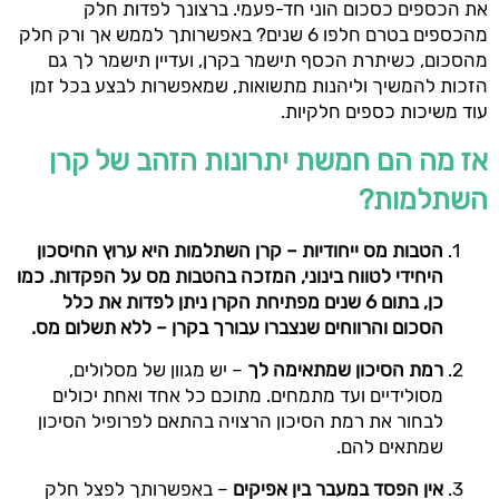
את הכספים כסכום הוני חד-פעמי. ברצונך לפדות חלק
מהכספים בטרם חלפו 6 שנים? באפשרותך לממש אך ורק חלק
מהסכום, כשיתרת הכסף תישמר בקרן, ועדיין תישמר לך גם
הזכות להמשיך וליהנות מתשואות, שמאפשרות לבצע בכל זמן
עוד משיכות כספים חלקיות.
אז מה הם חמשת יתרונות הזהב של קרן
השתלמות?
הטבות מס ייחודיות – קרן השתלמות היא ערוץ החיסכון
היחידי לטווח בינוני, המזכה בהטבות מס על הפקדות. כמו
כן, בתום 6 שנים מפתיחת הקרן ניתן לפדות את כלל
הסכום והרווחים שנצברו עבורך בקרן – ללא תשלום מס.
רמת הסיכון שמתאימה לך
– יש מגוון של מסלולים,
מסולידיים ועד מתמחים. מתוכם כל אחד ואחת יכולים
לבחור את רמת הסיכון הרצויה בהתאם לפרופיל הסיכון
שמתאים להם.
אין הפסד במעבר בין אפיקים
– באפשרותך לפצל חלק